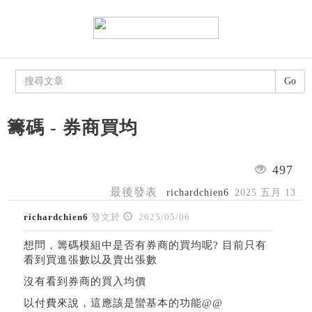
Go
籌碼 - 券商買均
497
最後發表
richardchien6
2025 五月 13
richardchien6
發文於
2025/05/06
想問，籌碼模組中是否有券商的買均呢? 目前只有
看到買進張數以及賣出張數
沒有看到券商的買入均價
以付費來說，這應該是蠻基本的功能@@