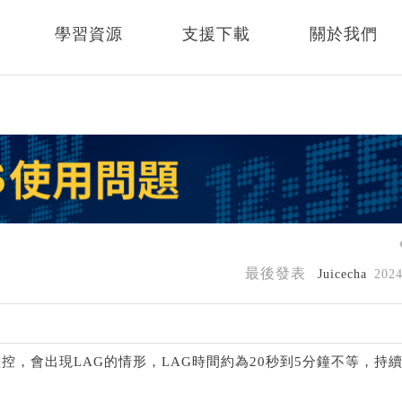
學習資源
支援下載
關於我們
最後發表
Juicecha
202
，會出現LAG的情形，LAG時間約為20秒到5分鐘不等，持