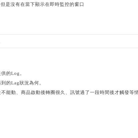
，但是沒有在當下顯示在即時監控的窗口
1
供的Log。
到的Lag狀況為何。
住不能動、商品啟動後轉圈很久、訊號過了一段時間後才觸發等