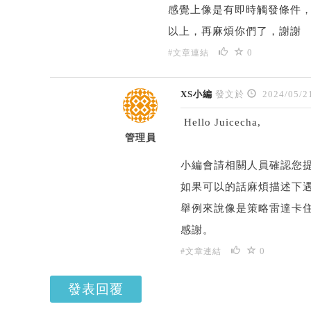
感覺上像是有即時觸發條件
以上，再麻煩你們了，謝謝
0
#文章連結
XS小編
發文於
2024/05/2
Hello Juicecha,
管理員
小編會請相關人員確認您提
如果可以的話麻煩描述下遇
舉例來說像是策略雷達卡
感謝。
0
#文章連結
發表回覆