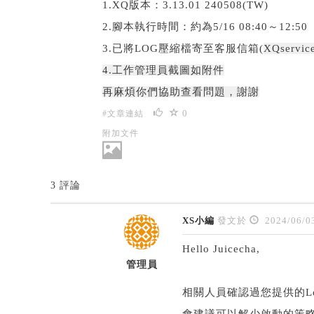
1.XQ版本：3.13.01 240508(TW)
2.腳本執行時間：約為5/16 08:40～12:50
3.已將LOG壓縮檔寄至客服信箱(
XQservic
4.工作管理員截圖如附件
再麻煩你們協助查看問題，謝謝
0
#文章連結
附加文件
3 評論
XS小編
發文於
2024/06/0
Hello Juicecha,
管理員
相關人員確認過您提供的Lo