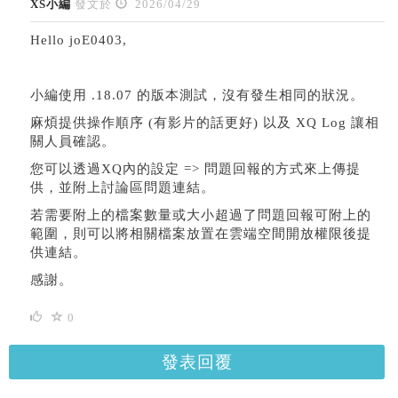
XS小編
發文於
2026/04/29
Hello joE0403,
小編使用 .18.07 的版本測試，沒有發生相同的狀況。
麻煩提供操作順序 (有影片的話更好) 以及 XQ Log 讓相
關人員確認。
您可以透過XQ內的設定 => 問題回報的方式來上傳提
供，並附上討論區問題連結。
若需要附上的檔案數量或大小超過了問題回報可附上的
範圍，則可以將相關檔案放置在雲端空間開放權限後提
供連結。
感謝。
0
發表回覆