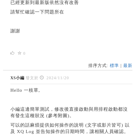
已經更新到最新版依然沒有改善
請幫忙確認一下問題所在
謝謝
0
排序方式:
標準
|
最新
XS小編
發文於
2024/11/20
Hello 一枝草,
小編這邊簡單測試，修改後直接啟動與用排程啟動都沒
有發生這種狀況 (參考附圖)。
可以的話麻煩提供如何操作的說明 (文字或影片皆可) 以
及 XQ Log 並告知操作的日期時間，讓相關人員確認。