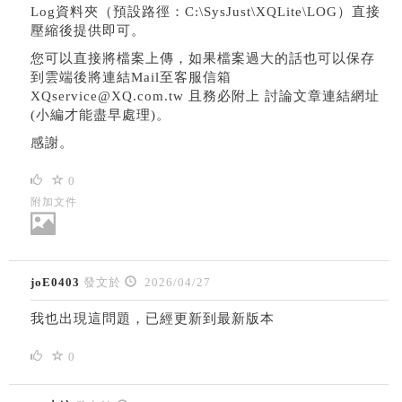
Log資料夾（預設路徑：C:\SysJust\XQLite\LOG）直接
壓縮後提供即可。
您可以直接將檔案上傳，如果檔案過大的話也可以保存
到雲端後將連結Mail至客服信箱
XQservice@XQ.com.tw 且務必附上 討論文章連結網址
(小編才能盡早處理)。
感謝。
0
附加文件
joE0403
發文於
2026/04/27
我也出現這問題，已經更新到最新版本
0