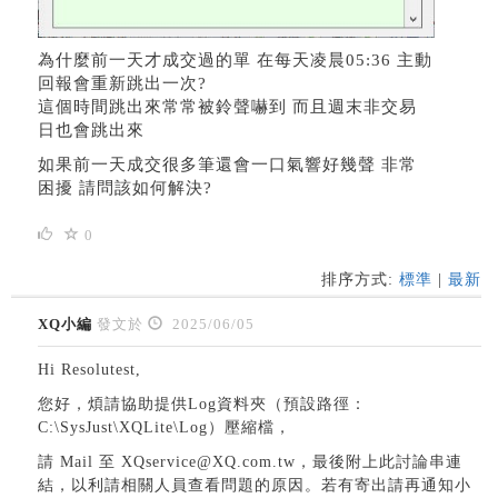
為什麼前一天才成交過的單 在每天凌晨05:36 主動
回報會重新跳出一次?
這個時間跳出來常常被鈴聲嚇到 而且週末非交易
日也會跳出來
如果前一天成交很多筆還會一口氣響好幾聲 非常
困擾 請問該如何解決?
0
排序方式:
標準
|
最新
XQ小編
發文於
2025/06/05
Hi Resolutest,
您好，煩請協助提供Log資料夾（預設路徑：
C:\SysJust\XQLite\Log）壓縮檔，
請 Mail 至 XQservice@XQ.com.tw，最後附上此討論串連
結，以利請相關人員查看問題的原因。若有寄出請再通知小