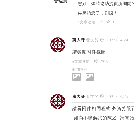
管理員
您好，煩請協助提供所詢問
再麻煩您了，謝謝！
0
#文章連結
蔣大哥
發文於
2025/04/24
請參閱附件截圖
0
#文章連結
附加文件
蔣大哥
發文於
2025/04/25
請看附件相同程式 外資持股百
如尚不瞭解我的陳述 請電話 