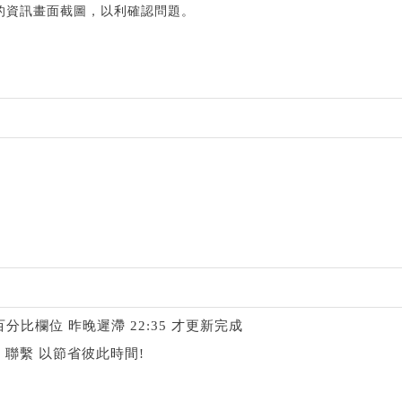
的資訊畫面截圖，以利確認問題。
分比欄位 昨晚遲滯 22:35 才更新完成
聯繫 以節省彼此時間!