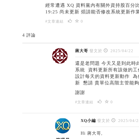
經常遭遇 XQ 資料黨內有關外資持股百分比 遲
19:25 尚未更新 煩請能否修改系統更新作
0
#文章連結
4 評論
蔣大哥
發文於
2025/04/22
還是老問題 今天又是到此時此刻(
系統 資料更新所有該做的工
設計每天的資料更新動作 為
新 懇請 貴單位高階主管能
謝謝
0
#文章連結
XQ小編
發文於
2025/04/2
Hi 蔣大哥,