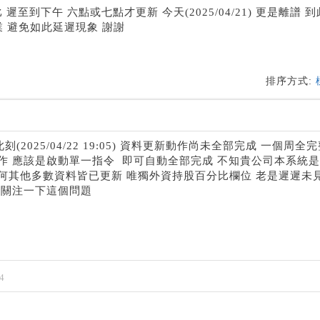
至到下午 六點或七點才更新 今天(2025/04/21) 更是離譜 
業 避免如此延遲現象 謝謝
排序方式:
2025/04/22 19:05) 資料更新動作尚未全部完成 一個周全
作 應該是啟動單一指令 即可自動全部完成 不知貴公司本系統
何其他多數資料皆已更新 唯獨外資持股百分比欄位 老是遲遲未
夠關注一下這個問題
4