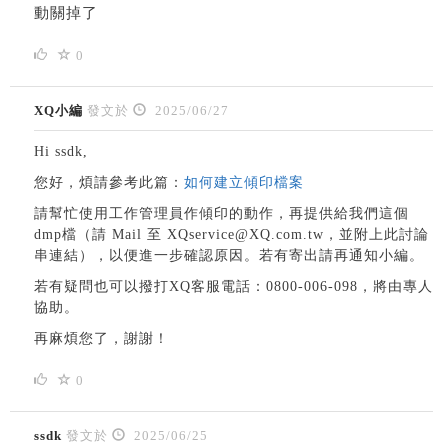
動關掉了
0
XQ小編
發文於
2025/06/27
Hi ssdk,
您好，煩請參考此篇：
如何建立傾印檔案
請幫忙使用工作管理員作傾印的動作，再提供給我們這個
dmp檔（請 Mail 至 XQservice@XQ.com.tw，並附上此討論
串連結），以便進一步確認原因。若有寄出請再通知小編。
若有疑問也可以撥打XQ客服電話：0800-006-098，將由專人
協助。
再麻煩您了，謝謝！
0
ssdk
發文於
2025/06/25