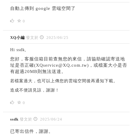
自動上傳到 google 雲端空間了
0
XQ小編
發文於
2025/06/25
Hi ssdk,
您好，
客服信箱目前查無您的來信，請協助確認寄送地
址是否正確(XQservice@XQ.com.tw)，或檔案大小是否
有超過20MB則無法送達。
若檔案過大，也可以上傳您的雲端空間後再通知下載。
造成不便請見諒，謝謝！
0
ssdk
發文於
2025/06/24
已寄出信件，謝謝。