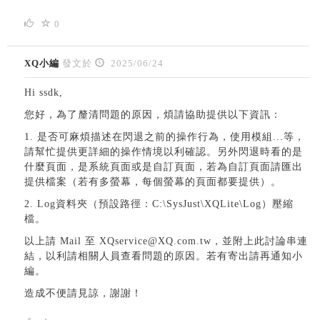
0
XQ小編
發文於
2025/06/24
Hi ssdk,
您好，為了釐清問題的原因，煩請協助提供以下資訊：
1. 是否可麻煩描述在閃退之前的操作行為，使用模組...等，
請幫忙提供更詳細的操作情境以利確認。另外閃退時看的是
什麼頁面，是系統頁面或是自訂頁面，若為自訂頁面請匯出
提供檔案（若有多螢幕，每個螢幕的頁面都要提供）。
2. Log資料夾（預設路徑：C:\SysJust\XQLite\Log）壓縮
檔。
以上請 Mail 至 XQservice@XQ.com.tw，並附上此討論串連
結，以利請相關人員查看問題的原因。若有寄出請再通知小
編。
造成不便請見諒，謝謝！