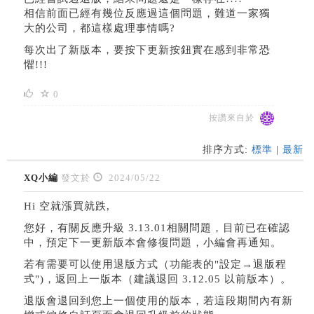
相信前面已經有幾位反應過這個問題，難道一家獨
大的公司，都這樣處理事情嗎?
每次出了新版本，要按下更新按鈕實在感到非常恐
懼!!!
0
按讚來自於
排序方式:
標準
|
最新
XQ小編
發文於
2024/05/22
Hi 空就漲買就跌,
您好，有關反應升級 3.13.01相關問題，目前已在確認
中，預定下一更新版本會修復問題，小編會再通知。
若有需要可以使用退版方式（功能表的"設定→退版程
式")，返回上一版本（建議退回 3.12.05 以前版本）。
退版會退回到您上一個使用的版本，若這段期間內有新