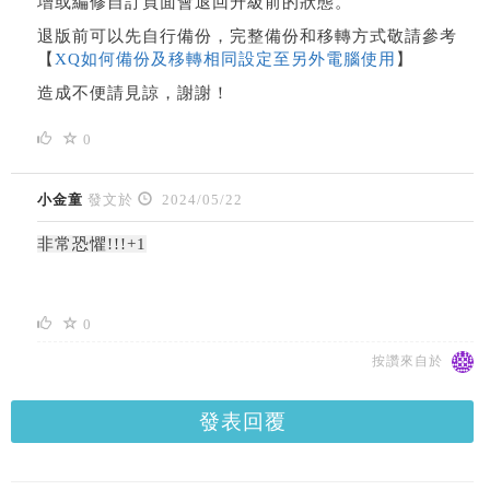
增或編修自訂頁面會退回升級前的狀態。
退版前可以先自行備份，完整備份和移轉方式敬請參考
【
XQ如何備份及移轉相同設定至另外電腦使用
】
造成不便請見諒，謝謝！
0
小金童
發文於
2024/05/22
非常恐懼!!!+1
0
按讚來自於
發表回覆