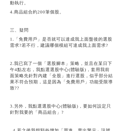
動執行。
4.商品組合約200筆個股。
三、疑問
1.「免費用戶」是否就可以達成我上面盤後的選股
需求?若不行，
建議哪個模組可達成我上面需求?
2.我已寫了一個「選股腳本」策略，並且在某日下
午4點左右，
我點選選股中心(體驗版)，
套用我前
面策略先針對內建「全股」進行選股，似乎部分結
果不符合預期，
這是因為「免費用戶」功能受限導
致??
3.另外，我點選選股中心(體驗版)，要如何設定只
針對我要的「商品組合」?
4.若之後我想額外增加「買進、賣出警示」訊號