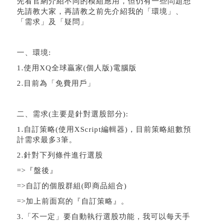
先看官網介紹不同的模組應用，但仍有一些問題想
先請教大家，
再請教之前先介紹我的「環境」、
「需求」及「疑問」
一、環境:
1.使用XQ全球贏家(個人版)電腦版
2.目前為「免費用戶」
二、需求(主要是針對選股部分):
1.自訂策略(使用XScript編輯器)，
目前策略組數預
計需求最多3筆。
2.針對下列條件進行選股
=>『盤後』
=>自訂的個股群組(即商品組合)
=>加上前面寫的『自訂策略』。
3.「不一定」要自動執行選股功能，我可以每天手