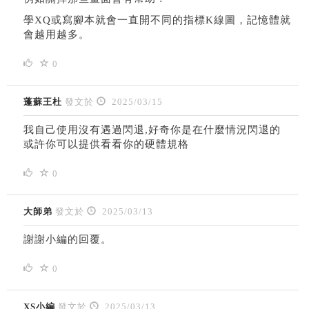
學XQ或寫腳本就會一直開不同的指標K線圖，記憶體就
會越用越多。
0
蓬蘇王杜
發文於
2025/03/15
我自己使用沒有遇過閃退,好奇你是在什麼情況閃退的
或許你可以提供看看你的硬體規格
0
大師弟
發文於
2025/03/13
謝謝小編的回覆。
0
XS小編
發文於
2025/03/13