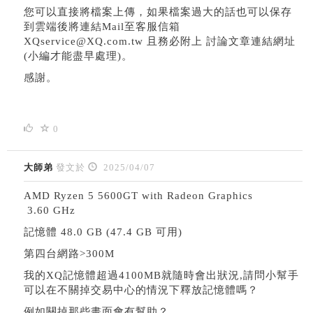
您可以直接將檔案上傳，如果檔案過大的話也可以保存
到雲端後將連結Mail至客服信箱
XQservice@XQ.com.tw 且務必附上 討論文章連結網址
(小編才能盡早處理)。
感謝。
0
大師弟
發文於
2025/04/07
AMD Ryzen 5 5600GT with Radeon Graphics
3.60 GHz
記憶體 48.0 GB (47.4 GB 可用)
第四台網路>300M
我的XQ記憶體超過4100MB就隨時會出狀況,請問小幫手
可以在不關掉交易中心的情況下釋放記憶體嗎？
例如關掉那些畫面會有幫助？