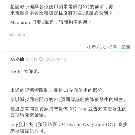
想請教小編與各位使用蘋果電腦跑XQ的前輩，蘋
果電腦會不會比較穩定且沒有3G記憶體的限制？
Mac mini 只要2萬元，請問夠不夠用？
0
排序方式:
標準
|
最新
XS小編
發文於
2025/04/11
Hello 大師弟,
上述的記憶體限制主要是UI介面使用的部分。
所以減少同時開啟的XQ頁面應該能夠降低發生的機會。
若還是有問題要麻煩您提供 XQ Log 並告知問題發生的
日期時間來檢驗。
Log資料夾（預設路徑：C:\SysJust\XQLite\LOG）直接
壓縮後提供即可。