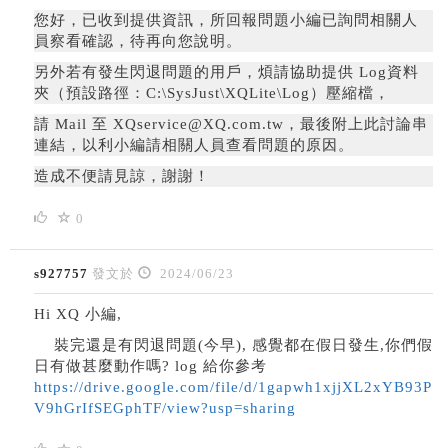
您好，
已收到提供資訊，所回報問題小編已詢問相關人
員察看確認，待再向您說明。
另外若有發生閃退問題的用戶，
煩請協助提供 Log資料
夾（預設路徑：C:\SysJust\XQLite\Log）壓縮檔，
請 Mail 至 XQservice@XQ.com.tw，最後附上此討論串
連結，以利小編請相關人員查看問題的原因。
造成不便請見諒，謝謝！
0
s927757
發文於
2024/06/23
Hi XQ 小編,
裝完還是有閃退問題(今早), 感覺都在假日發生,你們假
日有做甚麼動作嗎? log 給你參考
https://drive.google.com/file/d/1gapwh1xjjXL2xYB93P
V9hGrIfSEGphTF/view?usp=sharing