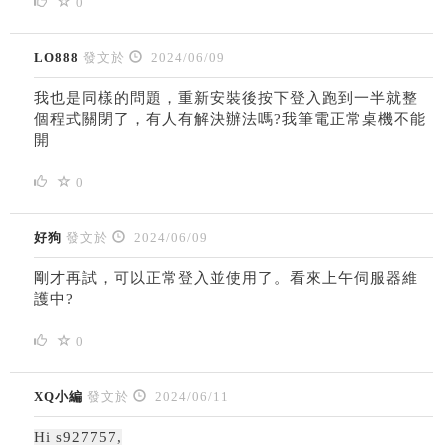
0
LO888
發文於
2024/06/09
我也是同樣的問題，重新安裝後按下登入跑到一半就整
個程式關閉了，有人有解決辦法嗎?我筆電正常桌機不能
開
0
好狗
發文於
2024/06/09
剛才再試，可以正常登入並使用了。看來上午伺服器維
護中?
0
XQ小編
發文於
2024/06/11
Hi s927757,