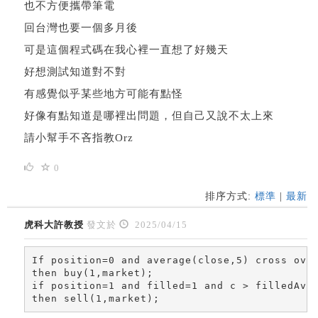
也不方便攜帶筆電
回台灣也要一個多月後
可是這個程式碼在我心裡一直想了好幾天
好想測試知道對不對
有感覺似乎某些地方可能有點怪
好像有點知道是哪裡出問題，但自己又說不太上來
請小幫手不吝指教Orz
0
排序方式:
標準
|
最新
虎科大許教授
發文於
2025/04/15
If position=0 and average(close,5) cross over
then buy(1,market);

if position=1 and filled=1 and c > filledAvgP
then sell(1,market);