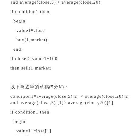
and average(close,5) > average(close,20)
if condition1 then
begin
value1=close
buy(1,market)
end;
if close > value1+100
then sell(1,market)
以下為逐筆的草稿(5分K)：
condition1=average(close,5)[2] < average(close,20)[2]
and average(close,5) [1]> average(close,20)[1]
if condition1 then
begin
value1=close[1]