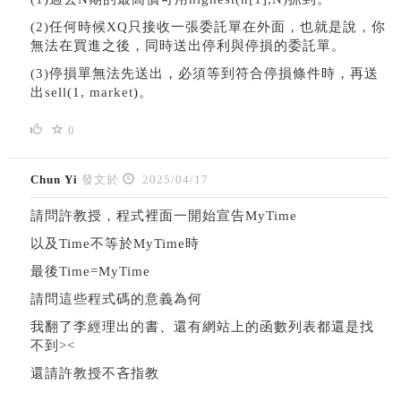
(2)任何時候XQ只接收一張委託單在外面，也就是說，你
無法在買進之後，同時送出停利與停損的委託單。
(3)停損單無法先送出，必須等到符合停損條件時，再送
出
sell(1, market)。
0
Chun Yi
發文於
2025/04/17
請問許教授，程式裡面一開始宣告MyTime
以及Time不等於MyTime時
最後Time=MyTime
請問這些程式碼的意義為何
我翻了李經理出的書、還有網站上的函數列表都還是找
不到><
還請許教授不吝指教