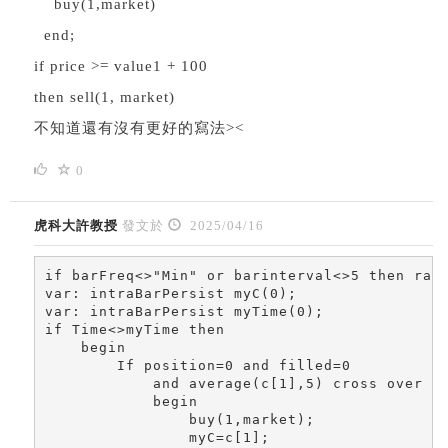
buy(1,market)
end;
if price >= value1 + 100
then sell(1, market)
不知道還有沒有更好的寫法><
0
虎科大許教授
發文於
2025/04/16
if barFreq<>"Min" or barinterval<>5 then rai
var: intraBarPersist myC(0);

var: intraBarPersist myTime(0);

if Time<>myTime then

    begin

        If position=0 and filled=0 

            and average(c[1],5) cross over av
            begin

                buy(1,market);

                myC=c[1];
