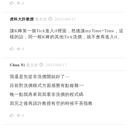
0
虎科大許教授
發文於
2025/04/17
讓K棒第一個Tick進入if裡面，然後讓myTime=Time，這
樣的話，同一根K棒的其他Tick洗價，就不會再進入if。
0
Chun Yi
發文於
2025/04/17
我還是先從非洗價開始好了⋯
目前對洗價模式方面感覺有點複雜><
晚一點我再來寫寫看非洗價的程式碼
寫完之後再請許教授有空的時候不吝指教
0