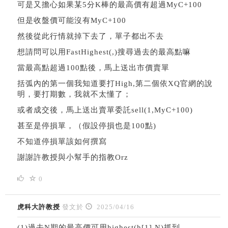
可是又擔心如果某5分K棒的最高價有超過MyC+100
但是收盤價可能沒有MyC+100
然後從此行情就掉下去了，單子都出不去
想請問可以用FastHighest(,)搜尋過去的最高點嘛
當最高點超過100點後，馬上送出市價賣單
括弧內的第一個我知道要打High,第二個依XQ官網的說
明，要打期數，我就不太懂了；
或者成交後，馬上送出賣單委託sell(1,MyC+100)
甚至是停損單，（假設停損也是100點)
不知道停損單該如何撰寫
謝謝許教授與小幫手的指教Orz
0
虎科大許教授
發文於
2025/04/16
(1)過去N期的最高價可用highest(h[1],N)抓到。