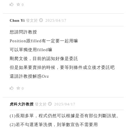
0
Chun Yi
發文於
2025/04/17
想請問許教授
Position跟filled有一定要一起用嘛
可以單獨使用filled嘛
剛爬文後，目前的認知好像是委託
但是如果要賣掉的時候，要等到條件成立後才委託吧
還請許教授解惑Orz
0
虎科大許教授
發文於
2025/04/17
(1)長期多單，程式仍然可以根據是否有部位判斷訊號。
(2)若不勾選逐筆洗價，則筆數宣告不需要用