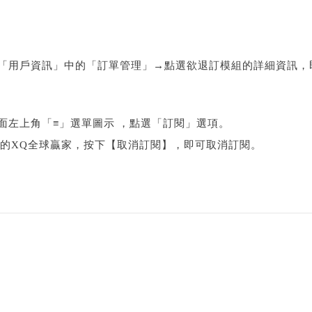
→「用戶資訊」中的「訂單管理」
→點選欲退訂模組的詳細資訊，
商店，於頁面左上角「≡」選單圖示 ，點選「訂閱」選項。
閱的XQ全球贏家，按下【取消訂閱】，即可取消訂閱。