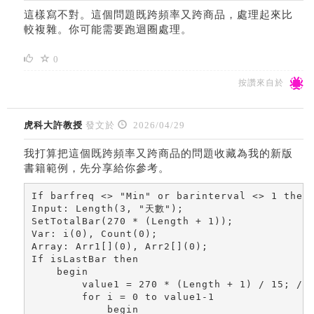
這樣寫不對。這個問題既跨頻率又跨商品，處理起來比
較複雜。你可能需要跑迴圈處理。
0
按讚來自於
虎科大許教授
發文於
2026/04/29
我打算把這個既跨頻率又跨商品的問題收藏為我的新版
書籍範例，先分享給你參考。
If barfreq <> "Min" or barinterval <> 1 then
Input: Length(3, "天數");

SetTotalBar(270 * (Length + 1));

Var: i(0), Count(0);

Array: Arr1[](0), Arr2[](0);

If isLastBar then

    begin

        value1 = 270 * (Length + 1) / 15; //
        for i = 0 to value1-1

            begin
