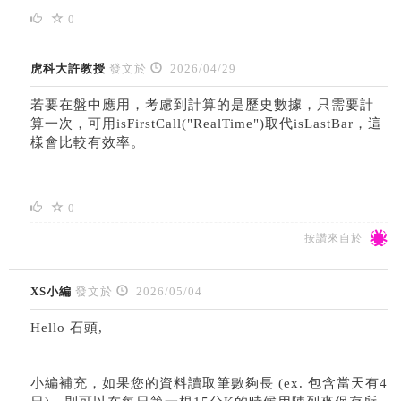
0
虎科大許教授
發文於
2026/04/29
若要在盤中應用，考慮到計算的是歷史數據，只需要計
算一次，可用isFirstCall("RealTime")取代isLastBar，這
樣會比較有效率。
0
按讚來自於
XS小編
發文於
2026/05/04
Hello 石頭,
小編補充，如果您的資料讀取筆數夠長 (ex. 包含當天有4