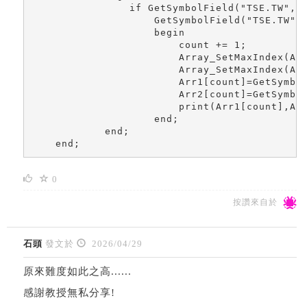
                if GetSymbolField("TSE.TW","
                    GetSymbolField("TSE.TW",
                    begin

                        count += 1;

                        Array_SetMaxIndex(Arr
                        Array_SetMaxIndex(Arr
                        Arr1[count]=GetSymbo
                        Arr2[count]=GetSymbo
                        print(Arr1[count],Arr
                    end;

            end;        

    end;
0
按讚來自於
石頭
發文於
2026/04/29
原來難度如此之高......
感謝教授無私分享!