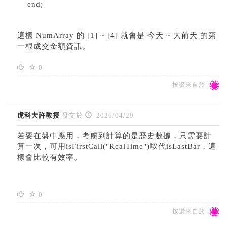
end;
這樣 NumArray 的 [1] ~ [4] 就會是 今天 ~ 大前天 的第
一根成交金額資訊。
0
按讚來自於
虎科大許教授
發文於
2026/04/29
若要在盤中應用，考慮到計算的是歷史數據，只需要計
算一次，可用isFirstCall("RealTime")取代isLastBar，這
樣會比較有效率。
0
按讚來自於