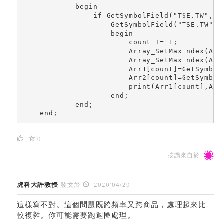
            begin

                if GetSymbolField("TSE.TW","
                    GetSymbolField("TSE.TW",
                    begin

                        count += 1;

                        Array_SetMaxIndex(Arr
                        Array_SetMaxIndex(Arr
                        Arr1[count]=GetSymbo
                        Arr2[count]=GetSymbo
                        print(Arr1[count],Arr
                    end;

            end;        

    end;
0
按讚來自於
虎科大許教授
發文於
2026/04/29
這樣寫不對。這個問題既跨頻率又跨商品，處理起來比
較複雜。你可能需要跑迴圈處理。