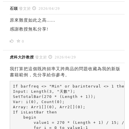
石頭
發文於
2026/04/29
原來難度如此之高......
感謝教授無私分享!
0
虎科大許教授
發文於
2026/04/29
我打算把這個既跨頻率又跨商品的問題收藏為我的新版
書籍範例，先分享給你參考。
If barfreq <> "Min" or barinterval <> 1 then
Input: Length(3, "天數");

SetTotalBar(270 * (Length + 1));

Var: i(0), Count(0);

Array: Arr1[](0), Arr2[](0);

If isLastBar then

    begin

        value1 = 270 * (Length + 1) / 15; //
        for i = 0 to value1-1
