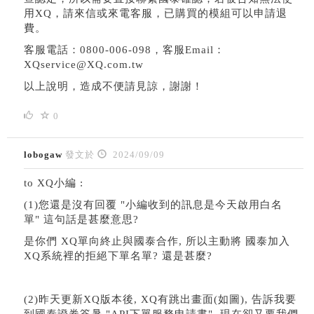
用XQ，請來信或來電客服，已購買的模組可以申請退
費。
客服電話：0800-006-098，客服Email：
XQservice@XQ.com.tw
以上說明，造成不便請見諒，謝謝！
0
lobogaw
發文於
2024/09/09
to XQ小編 :
(1)您還是沒有回覆 "小編收到的訊息是今天啟用白名
單" 這句話是甚麼意思?
是你們 XQ單向終止與國泰合作, 所以主動將 國泰加入
XQ系統裡的拒絕下單名單? 還是甚麼?
(2)昨天更新XQ版本後, XQ有跳出畫面(如圖), 告訴我要