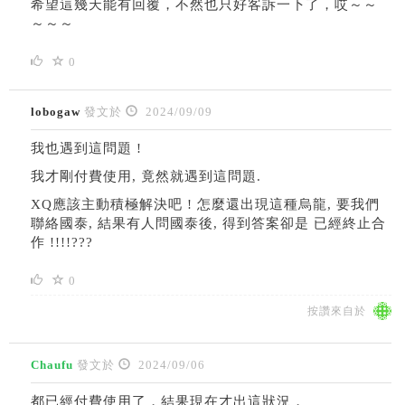
希望這幾天能有回覆，不然也只好客訴一下了，哎～～
～～～
0
lobogaw
發文於
2024/09/09
我也遇到這問題 !
我才剛付費使用, 竟然就遇到這問題.
XQ應該主動積極解決吧 ! 怎麼還出現這種烏龍, 要我們
聯絡國泰, 結果有人問國泰後, 得到答案卻是 已經終止合
作 !!!!???
0
按讚來自於
Chaufu
發文於
2024/09/06
都已經付費使用了，結果現在才出這狀況，