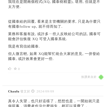
我現在是開兩個程式(XQ, 國泰樹精靈), 堪用, 但就是不
太方便.
從國泰給的回覆, 看來是主管機關的要求, 只是為什麼只
有國泰follow up, 就不得而知了.
業務和客服有說, 或許多ㄧ些人反映給公司的話, 國泰可
能會評估恢復 XQ 可登入國泰系統.
我是有寫信給國泰.
但人微言輕, 如果 XQ能幫忙統合大家的意見, 一併發給
國泰, 或許效果會更好一些.
0
按讚來自於
Chaufu
發文於
2024/09/09
真令人失望，也只好這樣了，想想也是，一開始就只是
個屁事，消費者也沒什麼損失，都可以退費了，