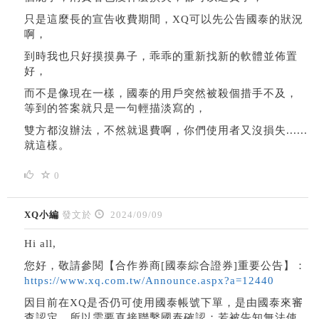
只是這麼長的宣告收費期間，XQ可以先公告國泰的狀況
啊，
到時我也只好摸摸鼻子，乖乖的重新找新的軟體並佈置
好，
而不是像現在一樣，國泰的用戶突然被殺個措手不及，
等到的答案就只是一句輕描淡寫的，
雙方都沒辦法，不然就退費啊，你們使用者又沒損失......
就這樣。
0
XQ小編
發文於
2024/09/09
Hi all,
您好，敬請參閱【合作券商[國泰綜合證券]重要公告】：
https://www.xq.com.tw/Announce.aspx?a=12440
因目前在XQ是否仍可使用國泰帳號下單，是由國泰來審
查認定，所以需要直接聯繫國泰確認；若被告知無法使