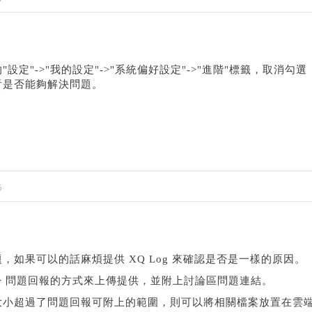
設定"->"我的設定"->"系統偏好設定"->"進階"標籤，取消勾
看是否能夠解決問題。
5
，如果可以的話麻煩提供 XQ Log 來確認是否是一樣的原因。
=> 問題回報的方式來上傳提供，並附上討論區問題連結。
大小超過了問題回報可附上的範圍，則可以將相關檔案放置在雲