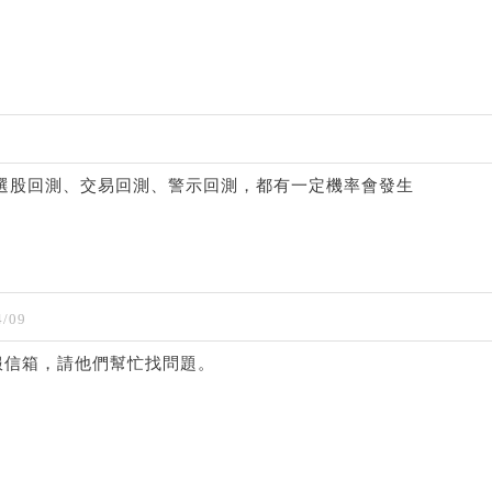
的，選股回測、交易回測、警示回測，都有一定機率會發生
/09
服信箱，請他們幫忙找問題。