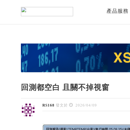
產品服務
回測都空白 且關不掉視窗
RS168
發文於
2026/04/09