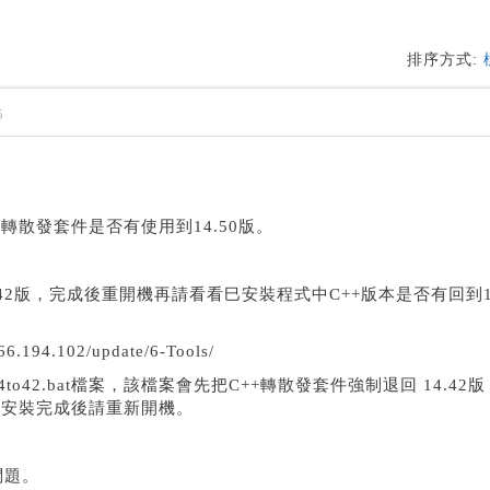
排序方式:
5
轉散發套件是否有使用到14.50版。
42版，完成後重開機再請看看巳安裝程式中C++版本是否有回到14
194.102/update/6-Tools/
4to42.bat檔案，該檔案會先把C++轉散發套件強制退回 14.42
，安裝完成後請重新開機。
問題。