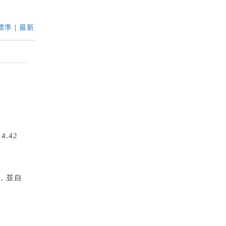
標準
|
最新
.42
版，並自