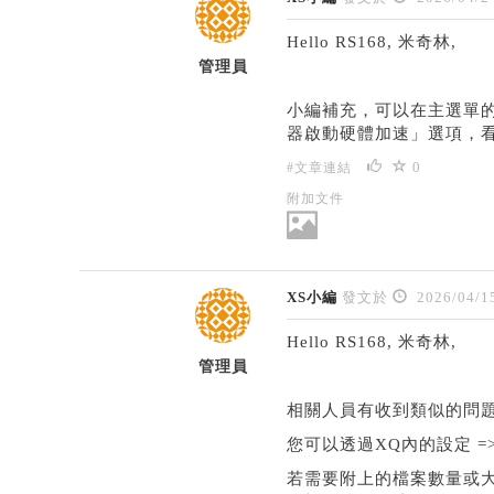
Hello RS168, 米奇林,
管理員
小編補充，可以在主選單的"
器啟動硬體加速」選項，
0
#文章連結
附加文件
XS小編
發文於
2026/04/1
Hello RS168, 米奇林,
管理員
相關人員有收到類似的問題
您可以透過XQ內的設定 
若需要附上的檔案數量或