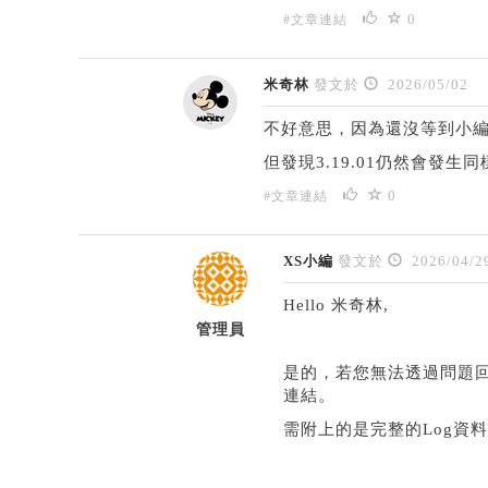
0
#文章連結
米奇林
發文於
2026/05/02
不好意思，因為還沒等到小編回
但發現3.19.01仍然會發生
0
#文章連結
XS小編
發文於
2026/04/2
Hello 米奇林,
管理員
是的，若您無法透過問題回
連結。
需附上的是完整的Log資