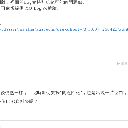
版，裡面的Log會特別紀錄可能的問題點。
麻煩提供 XQ Log 來檢驗。
3)
w/dassvr/installer/xqspecial/daqxqlite/tw/3.18.07_260423/xqli
按讚
後仍然一樣，且此時即使要按"問題回報"，也是出現一片空白，
整個LOG資料夾嗎？
4