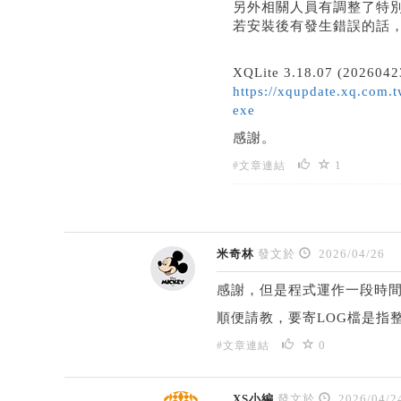
另外相關人員有調整了特別
若安裝後有發生錯誤的話，再
XQLite 3.18.07 (2026042
https://xqupdate.xq.com.t
exe
感謝。
1
#文章連結
米奇林
發文於
2026/04/26
感謝，但是程式運作一段時間
順便請教，要寄LOG檔是指
0
#文章連結
XS小編
發文於
2026/04/2