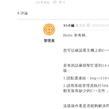
0
#文章連結
8 評論
XS小編
發文於
2026/05/0
Hello 米奇林,
管理員
您可以確認看主機上的C++
若有的話麻煩幫忙退到14.
版：
1.請點選連結：http://210.66.
2.請用系統管理員執行504
動安裝有缺少的C++元件
這樣操作看是否能夠解決