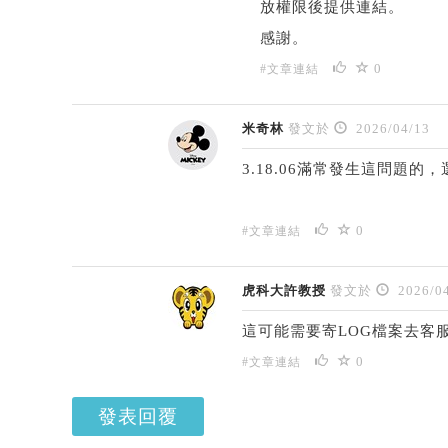
放權限後提供連結。
感謝。
0
#文章連結
米奇林
發文於
2026/04/13
3.18.06滿常發生這問題
0
#文章連結
虎科大許教授
發文於
2026/04
這可能需要寄LOG檔案去客
0
#文章連結
發表回覆