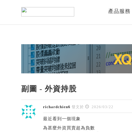
產品服務
副圖 - 外資持股
richardchien6
發文於
2026/03/22
最近看到一個現象
為甚麼外資買賣超為負數