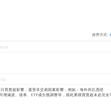
排序方式:
03/23
/22
每日買賣超影響，還受非交易因素影響，例如：海外存託憑證
市公司增減資、借券、ETF成分股調整等，因此累積買賣超未必完全