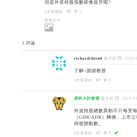
但是外資持股張數卻會提升呢?
0
#文章連結
附加文件
2 評論
richardchien6
發文於
2026/
了解~謝謝教授
0
#文章連結
虎科大許教授
發文於
2026/03
外資持股總數異動不只每受
（GDR/ADR）轉換、上
持股變動數。
0
#文章連結