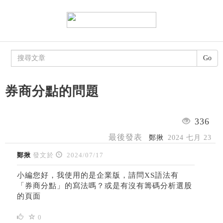
Go
券商分點的問題
336
最後發表
鄭揪
2024 七月 23
鄭揪
發文於
2024/07/17
小編您好，我使用的是企業版，請問XS語法有
「券商分點」的寫法嗎？或是有沒有籌碼分析選股
的頁面
0