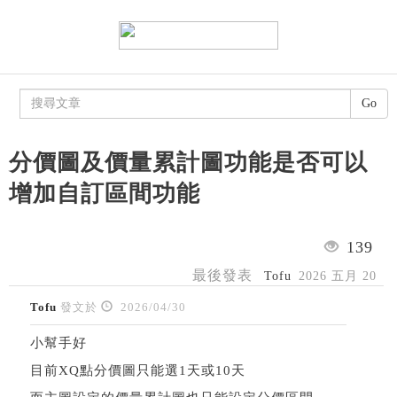
Go
分價圖及價量累計圖功能是否可以
增加自訂區間功能
139
最後發表
Tofu
2026 五月 20
Tofu
發文於
2026/04/30
小幫手好
目前XQ點分價圖只能選1天或10天