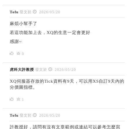
Tofu
發文於
2026/05/20
麻煩小幫手了
若這功能加上去，XQ的生意一定會更好
感謝~
0
虎科大許教授
發文於
2026/05/20
XQ伺服器存放的Tick資料有9天，可以用XS自訂9天內的
分價圖指標。
1
Tofu
發文於
2026/05/20
許教授好，請問有沒有文章範例或連結可以參考怎麼寫