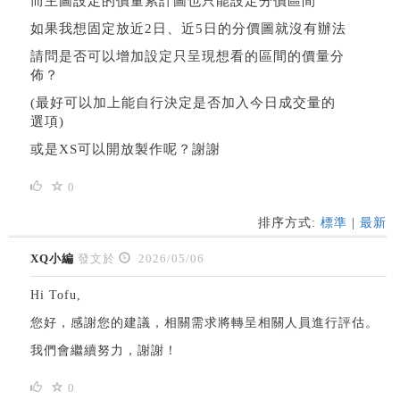
而主圖設定的價量累計圖也只能設定分價區間
如果我想固定放近2日、近5日的分價圖就沒有辦法
請問是否可以增加設定只呈現想看的區間的價量分
佈？
(最好可以加上能自行決定是否加入今日成交量的
選項)
或是XS可以開放製作呢？謝謝
0
排序方式:
標準
|
最新
XQ小編
發文於
2026/05/06
Hi Tofu,
您好，感謝您的建議，相關需求將轉呈相關人員進行評估。
我們會繼續努力，謝謝！
0