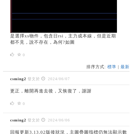
是選擇xs物件，包含日rsi，主力成本線，但是近期
都不見，說不存在，為何?如圖
0
排序方式:
標準
|
最新
csming2
發文於
2024/06/07
更正，離開再進去後，又恢復了，謝謝
0
csming2
發文於
2024/06/06
回報更新3.13.02版後狀況，主圖疊圖指標仍無法顯示數