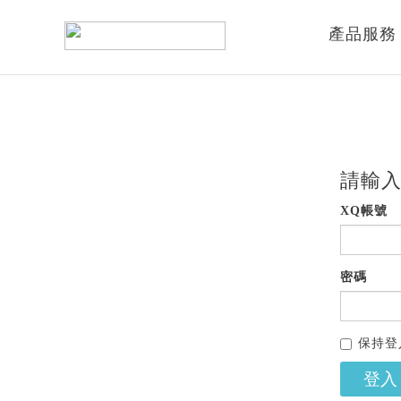
產品服務
請輸入
XQ帳號
密碼
保持登
登入