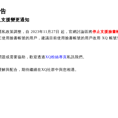
公告
入支援變更通知
私政策調整，自 2023年11月27日 起，官網討論區將
停止支援臉書
正使用臉書帳號的用戶，建議目前使用臉書帳號的用戶改用 XQ 帳號
問題或需要協助，歡迎透過
XQ粉絲專頁
私訊我們。
理解與配合，期待繼續在XQ社群中與您相遇。