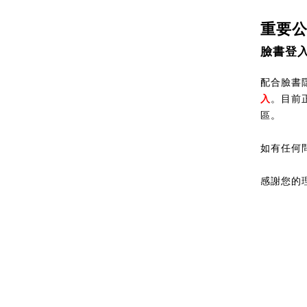
重要
臉書登
配合臉書隱
入
。目前
區。
如有任何
感謝您的