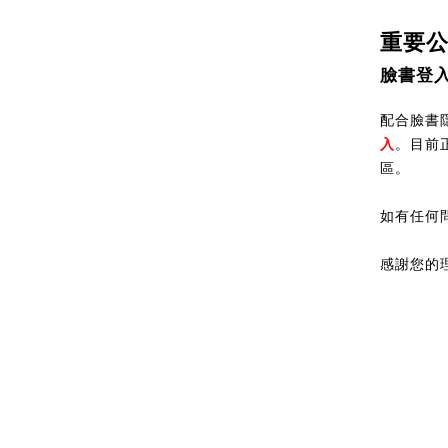
重要
臉書登
配合臉書隱
入
。目前
區。
如有任何
感謝您的