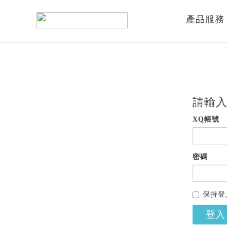
產品服務
請輸入
XQ帳號
密碼
保持登
登入