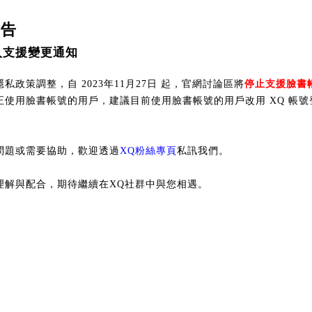
公告
入支援變更通知
私政策調整，自 2023年11月27日 起，官網討論區將
停止支援臉書
正使用臉書帳號的用戶，建議目前使用臉書帳號的用戶改用 XQ 帳號
問題或需要協助，歡迎透過
XQ粉絲專頁
私訊我們。
理解與配合，期待繼續在XQ社群中與您相遇。