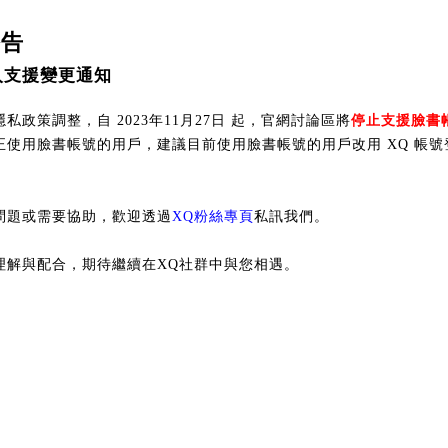
公告
入支援變更通知
私政策調整，自 2023年11月27日 起，官網討論區將
停止支援臉書
正使用臉書帳號的用戶，建議目前使用臉書帳號的用戶改用 XQ 帳號
問題或需要協助，歡迎透過
XQ粉絲專頁
私訊我們。
理解與配合，期待繼續在XQ社群中與您相遇。