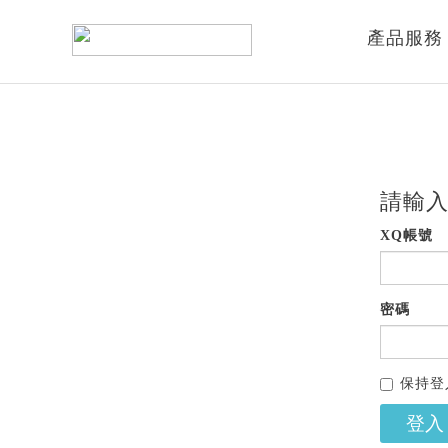
產品服務
請輸入
XQ帳號
密碼
保持登
登入