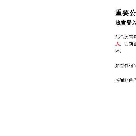
重要
臉書登
配合臉書隱
入
。目前
區。
如有任何
感謝您的