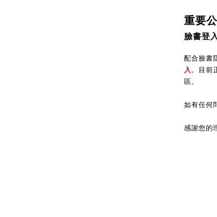
重要
臉書登
配合臉書隱
入
。目前
區。
如有任何
感謝您的