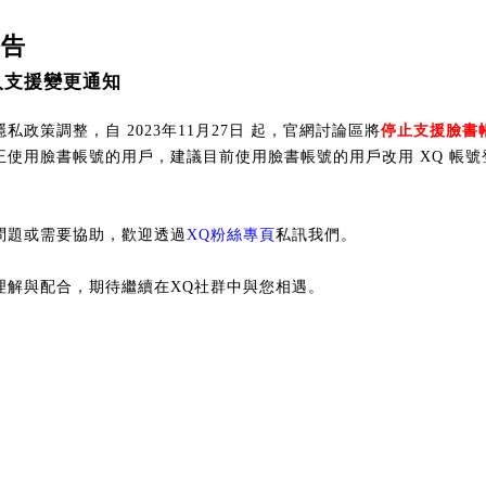
公告
入支援變更通知
私政策調整，自 2023年11月27日 起，官網討論區將
停止支援臉書
正使用臉書帳號的用戶，建議目前使用臉書帳號的用戶改用 XQ 帳號
問題或需要協助，歡迎透過
XQ粉絲專頁
私訊我們。
理解與配合，期待繼續在XQ社群中與您相遇。