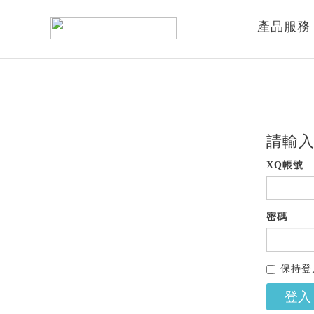
產品服務
請輸入
XQ帳號
密碼
保持登
登入