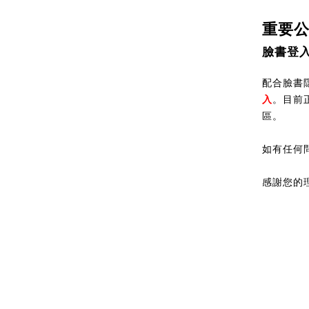
重要
臉書登
配合臉書隱
入
。目前
區。
如有任何
感謝您的