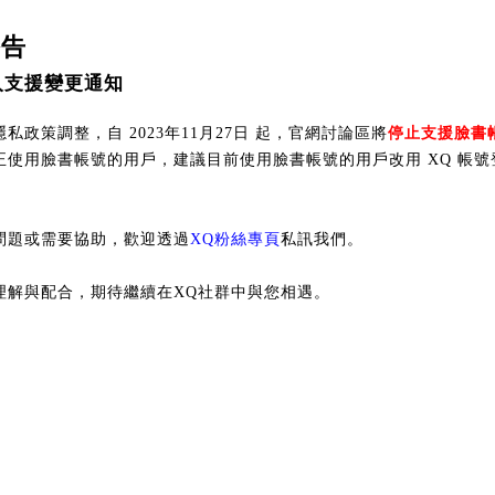
公告
入支援變更通知
私政策調整，自 2023年11月27日 起，官網討論區將
停止支援臉書
正使用臉書帳號的用戶，建議目前使用臉書帳號的用戶改用 XQ 帳號
問題或需要協助，歡迎透過
XQ粉絲專頁
私訊我們。
理解與配合，期待繼續在XQ社群中與您相遇。