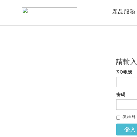
產品服務
請輸入
XQ帳號
密碼
保持登
登入