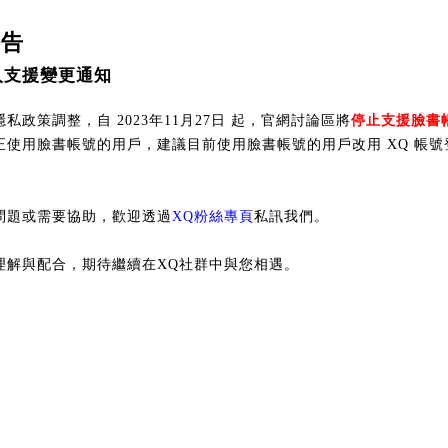
公告
入支援變更通知
私政策調整，自 2023年11月27日 起，官網討論區將
停止支援臉書
正使用臉書帳號的用戶，建議目前使用臉書帳號的用戶改用 XQ 帳號
問題或需要協助，歡迎透過
XQ粉絲專頁
私訊我們。
理解與配合，期待繼續在XQ社群中與您相遇。