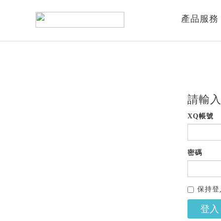
產品服務
請輸入
XQ帳號
密碼
保持登
登入