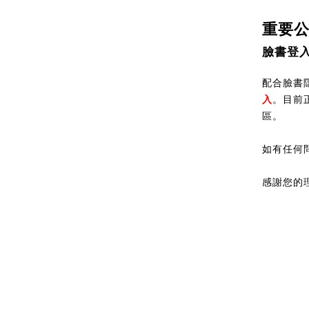
重要
臉書登
配合臉書隱
入
。目前
區。
如有任何
感謝您的