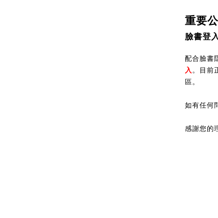
重要
臉書登
配合臉書隱
入
。目前
區。
如有任何
感謝您的