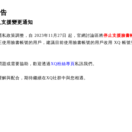
公告
入支援變更通知
私政策調整，自 2023年11月27日 起，官網討論區將
停止支援臉書
正使用臉書帳號的用戶，建議目前使用臉書帳號的用戶改用 XQ 帳號
問題或需要協助，歡迎透過
XQ粉絲專頁
私訊我們。
理解與配合，期待繼續在XQ社群中與您相遇。