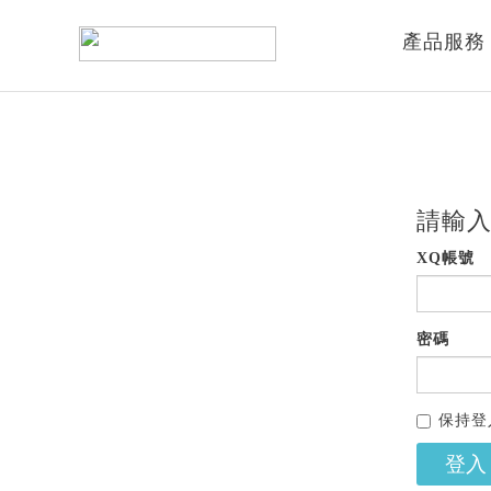
產品服務
請輸入
XQ帳號
密碼
保持登
登入