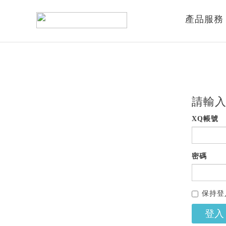
產品服務
請輸入
XQ帳號
密碼
保持登
登入