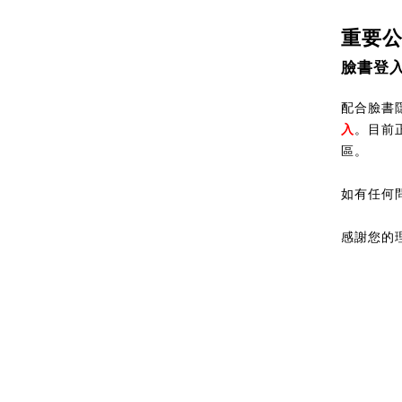
重要
臉書登
配合臉書隱
入
。目前
區。
如有任何
感謝您的