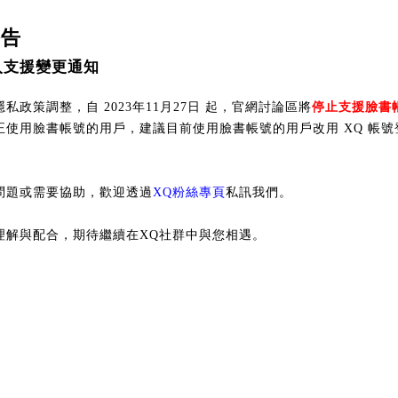
公告
入支援變更通知
私政策調整，自 2023年11月27日 起，官網討論區將
停止支援臉書
正使用臉書帳號的用戶，建議目前使用臉書帳號的用戶改用 XQ 帳號
問題或需要協助，歡迎透過
XQ粉絲專頁
私訊我們。
理解與配合，期待繼續在XQ社群中與您相遇。