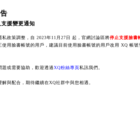
公告
入支援變更通知
私政策調整，自 2023年11月27日 起，官網討論區將
停止支援臉書
正使用臉書帳號的用戶，建議目前使用臉書帳號的用戶改用 XQ 帳號
問題或需要協助，歡迎透過
XQ粉絲專頁
私訊我們。
理解與配合，期待繼續在XQ社群中與您相遇。