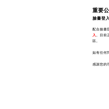
重要
臉書登
配合臉書隱
入
。目前
區。
如有任何
感謝您的