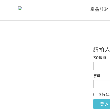
產品服務
請輸入
XQ帳號
密碼
保持登
登入