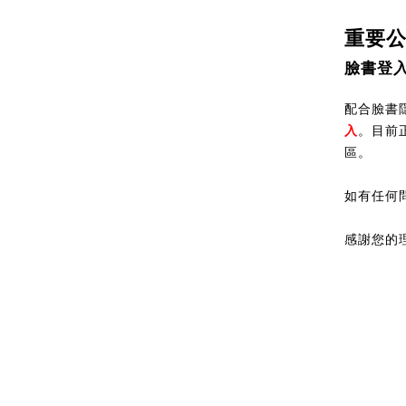
重要
臉書登
配合臉書隱
入
。目前
區。
如有任何
感謝您的