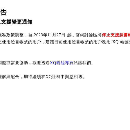
公告
入支援變更通知
私政策調整，自 2023年11月27日 起，官網討論區將
停止支援臉書
正使用臉書帳號的用戶，建議目前使用臉書帳號的用戶改用 XQ 帳號
問題或需要協助，歡迎透過
XQ粉絲專頁
私訊我們。
理解與配合，期待繼續在XQ社群中與您相遇。