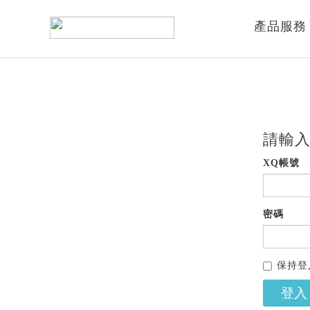
產品服務
請輸入
XQ帳號
密碼
保持登
登入