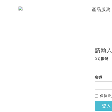
產品服務
請輸入
XQ帳號
密碼
保持登
登入