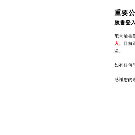
重要
臉書登
配合臉書隱
入
。目前
區。
如有任何
感謝您的