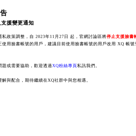
公告
入支援變更通知
私政策調整，自 2023年11月27日 起，官網討論區將
停止支援臉書
正使用臉書帳號的用戶，建議目前使用臉書帳號的用戶改用 XQ 帳號
問題或需要協助，歡迎透過
XQ粉絲專頁
私訊我們。
理解與配合，期待繼續在XQ社群中與您相遇。