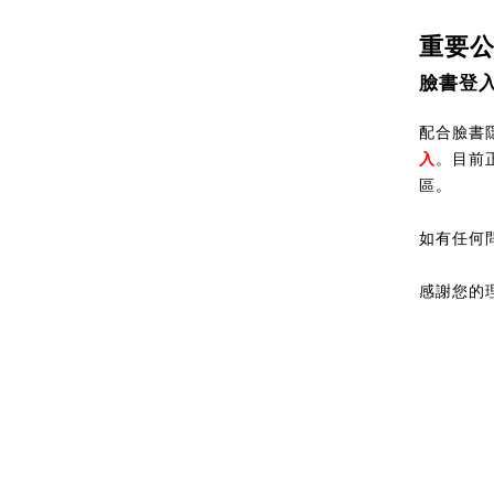
重要
臉書登
配合臉書隱
入
。目前
區。
如有任何
感謝您的