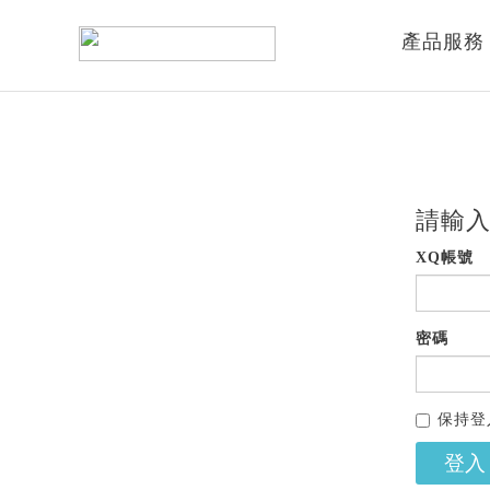
產品服務
請輸入
XQ帳號
密碼
保持登
登入